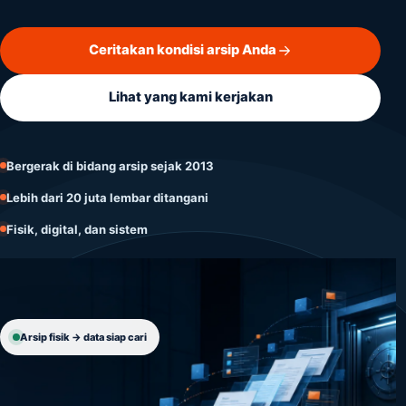
Document Management System
Ceritakan kondisi arsip Anda
Pengembangan & Solusi IT
Lihat yang kami kerjakan
Digitalisasi Rekam Medis
Bergerak di bidang arsip sejak 2013
Lebih dari 20 juta lembar ditangani
Fisik, digital, dan sistem
Arsip fisik → data siap cari