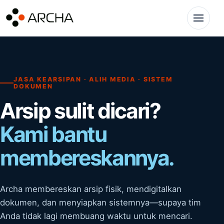
Lewati ke konten
Buka me
JASA KEARSIPAN · ALIH MEDIA · SISTEM
DOKUMEN
Arsip sulit dicari?
Pengelolaan & Penataan Arsip
Kami bantu
Alih Media & Digitalisasi
membereskannya.
Konsultasi Kearsipan
Archa membereskan arsip fisik, mendigitalkan
dokumen, dan menyiapkan sistemnya—supaya tim
Anda tidak lagi membuang waktu untuk mencari.